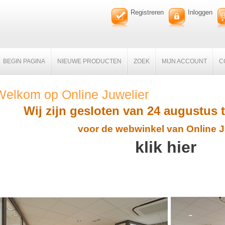
Registreren
Inloggen
BEGIN PAGINA
NIEUWE PRODUCTEN
ZOEK
MIJN ACCOUNT
C
Welkom op Online Juwelier
Wij zijn gesloten van 24 augustus 
voor de webwinkel van Online J
klik hier
nzi - casio - protrek - m'amour - trendjuwelier - juwelier - juwelie-