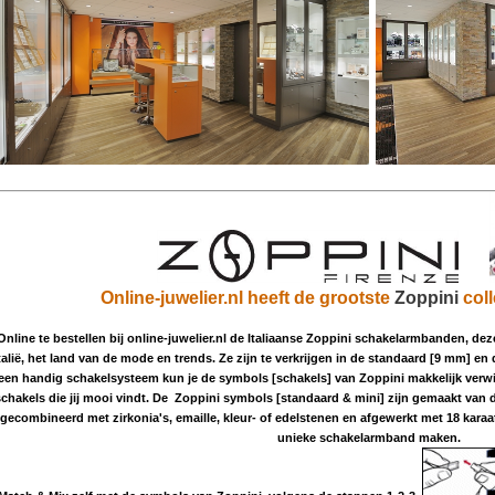
h
.
Online-juwelier.nl heeft de grootste
Zoppini
col
Online te bestellen bij online-juwelier.nl de Italiaanse Zoppini schakelarmbanden, 
talië, het land van de mode en trends. Ze zijn te verkrijgen in de standaard [9 mm] e
een handig schakelsysteem kun je de symbols [schakels] van Zoppini makkelijk verw
schakels die jij mooi vindt.
De Zoppini symbols [standaard & mini] zijn gemaakt van di
gecombineerd met zirkonia's, emaille, kleur- of edelstenen en afgewerkt met 18 kara
unieke schakelarmband maken.