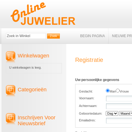
BEGIN PAGINA
NIEUWE P
Winkelwagen
Registratie
U winkelwagen is leeg.
Uw persoonlijke gegevens
Categorieën
Geslacht:
Man
Vrouw
Voornaam:
Achternaam:
Geboortedatum:
Inschrijven Voor
Emailadres:
Nieuwsbrief